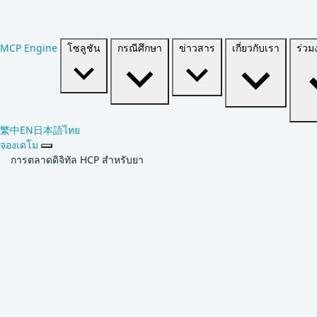
MCP Engine
โซลูชัน
กรณีศึกษา
ข่าวสาร
เกี่ยวกับเรา
繁中
EN
日本語
ไทย
จองเดโม
การตลาดดิจิทัล HCP สำหรับยา