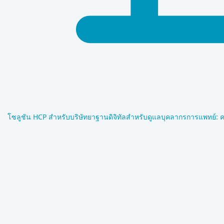
โซลูชัน HCP สำหรับบริษัทยา
ฐานดิจิทัลสำหรับดูแลบุคลากรการแพทย์: ค