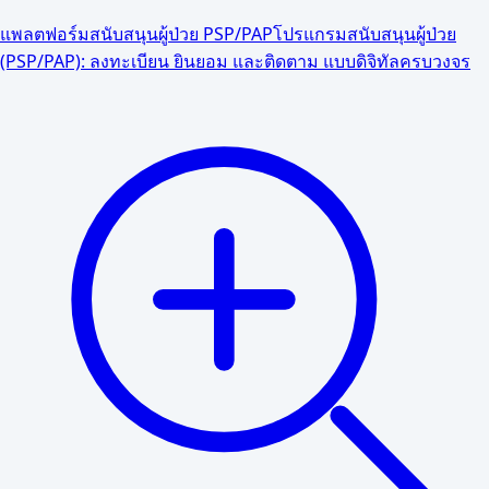
แพลตฟอร์มสนับสนุนผู้ป่วย PSP/PAP
โปรแกรมสนับสนุนผู้ป่วย
(PSP/PAP): ลงทะเบียน ยินยอม และติดตาม แบบดิจิทัลครบวงจร