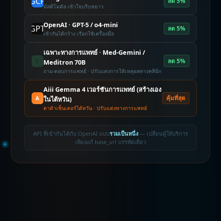
GCP
ลด 5%
มัลติโมดัล เข้าใจบริบทยาว
OpenAI · GPT-5 / o4-mini
GPT
ลด 5%
เข้ากันได้กว้าง เรียกใช้เครื่องมือ
เฉพาะทางการแพทย์ · Med-Gemini /
⚕️
ลด 5%
Meditron 70B
ถาม-ตอบการแพทย์ · ปรับแต่งการให้เหตุผลทางคลินิก
Aiii Gemma 4 เวอร์ชันการแพทย์ (สร้างเอง
คุ้มที่สุด
A
ในไต้หวัน)
ดาต้าเซ็นเตอร์ไต้หวัน · ปรับแต่งทางการแพทย์
API ที่เข้ากันได้กับ OpenAI แบบ
รวมเป็นหนึ่ง
— เปลี่ยนผู้ให้บริการ
เพียงแก้ base_url บรรทัดเดียว